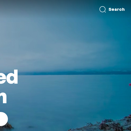
Search
ed
n