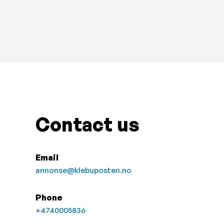
Contact us
Email
annonse@klebuposten.no
Phone
+4740005836